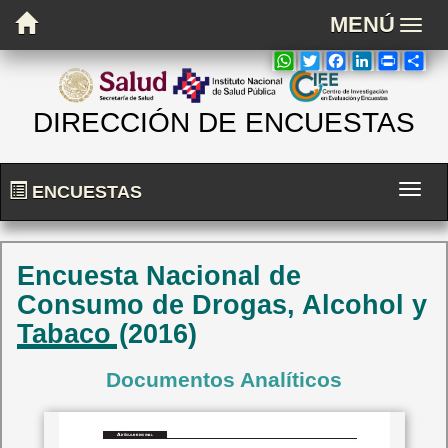
MENÚ
Despl
el
WHATSAPP
TWITTER
FACEBOOK
LINKEDIN
PRINT
SH
menú
princi
DIRECCIÓN DE ENCUESTAS
ENCUESTAS
Expandi
Encuesta Nacional de
Consumo de Drogas, Alcohol y
Tabaco (2016)
Documentos Analíticos